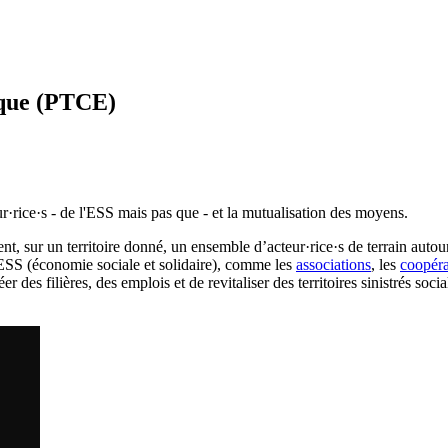
ique (PTCE)
r·rice·s - de l'ESS mais pas que - et la mutualisation des moyens.
nt, sur un territoire donné, un ensemble d’acteur·rice·s de terrain au
 l'ESS (économie sociale et solidaire), comme les
associations
, les
coopéra
 des filières, des emplois et de revitaliser des territoires sinistrés so