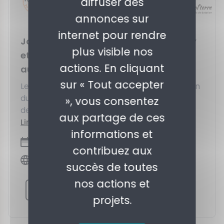
diffuser des
annonces sur
internet pour rendre
Journée d'étude - Claude Alphandéry
plus visible nos
et les résistances créatrices : hier,
actions. En cliquant
aujourd'hui, demain
sur « Tout accepter
Le 25 novembre 2025 de 9h à 17h, à l’occasion
du mois de l'économie sociale et solidaire et
», vous consentez
de l'anniversaire de Claude...
aux partage de ces
Lire plus
informations et
25/11/2025
contribuez aux
Cédias - Musée social, 5 rue Las Cases 75007
succès de toutes
Paris
nos actions et
S'inscrire à l'événement
projets.