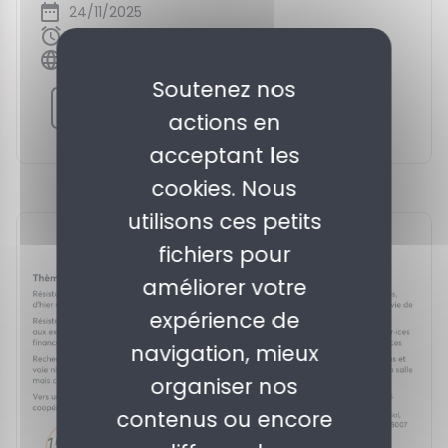
24/11/2025
18h à 21h30
Macif, place Etienne Pernet - Paris 15e
Soutenez nos
S'inscrire à l'événement
actions en
acceptant les
cookies. Nous
utilisons ces petits
fichiers pour
améliorer votre
expérience de
navigation, mieux
organiser nos
contenus ou encore