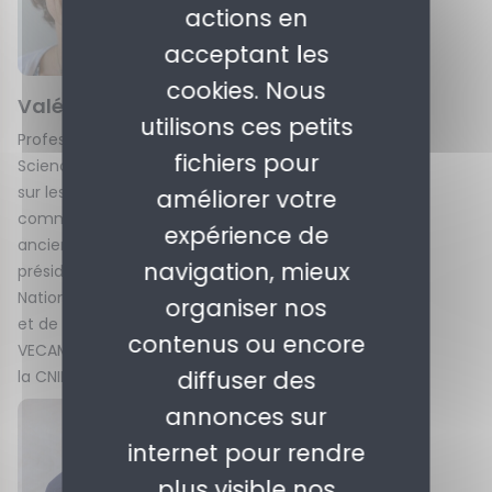
actions en
acceptant les
cookies. Nous
Valérie Peugeot
Dominique Picard
utilisons ces petits
Professeure affiliée à
Co-fondatrice du
fichiers pour
Sciences Po spécialisée
Mouvement Sol et
sur les questions des
Présidente de
améliorer votre
communs numériques,
l’association CARMA et
expérience de
ancienne vice-
du PTCE Pays de France
navigation, mieux
présidente du Conseil
National du Numérique
organiser nos
et de l’association
contenus ou encore
VECAM, Commissaire à
diffuser des
la CNIL
annonces sur
internet pour rendre
plus visible nos