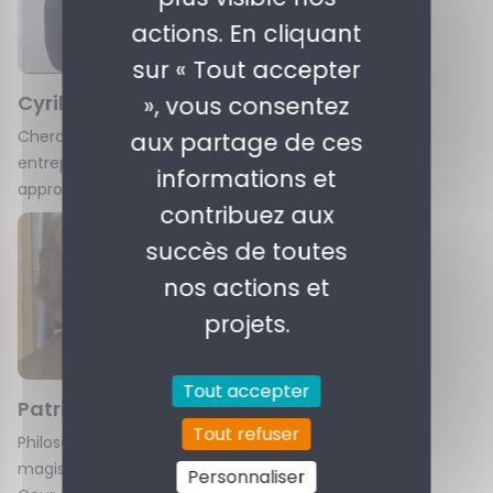
actions. En cliquant
sur « Tout accepter
Cyrille Tassart
Cédric Turini
», vous consentez
Chercheur et
Directeur de la RSE à la
aux partage de ces
entrepreneur en
Fédération nationale
informations et
approche systémique
des Caisses d'Epargne
contribuez aux
succès de toutes
nos actions et
projets.
Tout accepter
Patrick Viveret
Elisa Yavchitz
Tout refuser
Philosophe, essayiste,
Vice-présidente des
magistrat honoraire à la
Canaux
Personnaliser