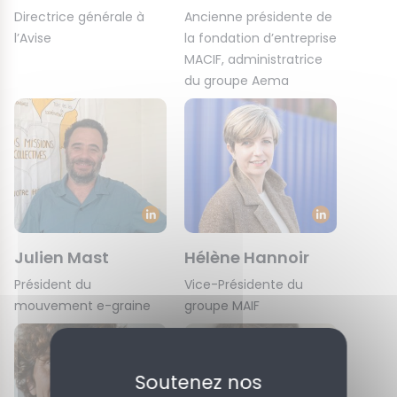
Directrice générale à
Ancienne présidente de
l’Avise
la fondation d’entreprise
MACIF, administratrice
du groupe Aema
Julien Mast
Hélène Hannoir
Président du
Vice-Présidente du
mouvement e-graine
groupe MAIF
Soutenez nos