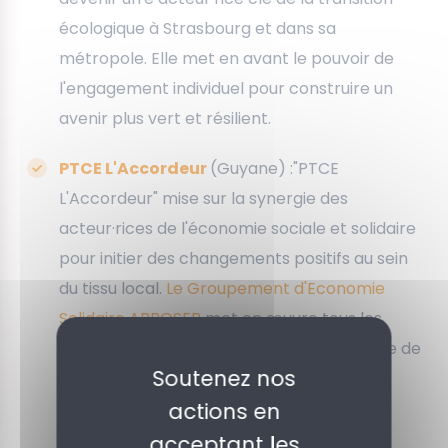
écologique à Strasbourg et dans sa
métropole. Elle met en avant le pouvoir de
l'engagement individuel pour construire un
avenir plus vert et résilient.
PTCE L'Accordeur
(Guyane) :"PTCE
L'Accordeur" mise sur la synergie des
acteur·rices de l'économie sociale et solidaire
pour initier des changements positifs au sein
du tissu local.
Le Groupement d'Economie
Solidaire APROSEP
met en œuvre tous les
moyens d'action nécessaires à la poursuite de
Soutenez nos
ces objectifs en y associant en priorité ses
structures affiliées.
actions en
acceptant les