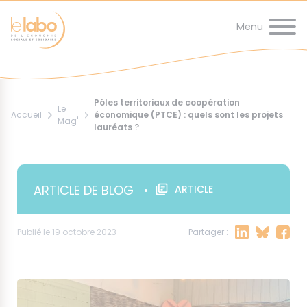
Panneau de gestion des cookies
au
de
d'Ariane
contenu
page
principal
Pôles territoriaux de coopération
Le
Accueil
économique (PTCE) : quels sont les projets
Mag'
lauréats ?
ARTICLE DE BLOG
•
ARTICLE
Publié le 19 octobre 2023
Partager :