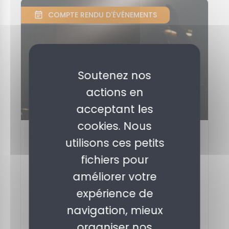
COMPTE RENDU D'ÉVÉNEMENTS
Soutenez nos
actions en
acceptant les
cookies. Nous
Publié le 15 février 2018
utilisons ces petits
Culture et ESS
fichiers pour
améliorer votre
ProspectivESS Culture - Temps 2
expérience de
À la suite d’un premier temps fort dédié
aux expert·e·s, le Labo de l’ESS a réuni, en
navigation, mieux
novembre 2017, des représentant·e...
organiser nos