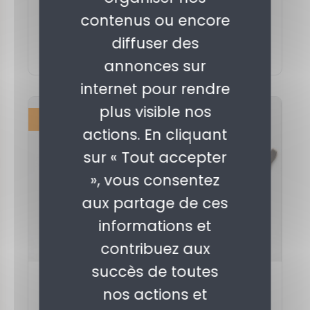
Lire plus
contenus ou encore
Mots clés
ESS
association
diffuser des
entrepreuneuriat culture
financement
coopération
numérique
DLA
annonces sur
internet pour rendre
plus visible nos
ÉTUDE
actions. En cliquant
sur « Tout accepter
», vous consentez
aux partage de ces
informations et
contribuez aux
succès de toutes
Publié le 15 février 2018
nos actions et
Culture et ESS