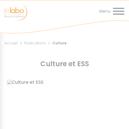
Panneau de gestion des cookies
au
de
d'Ariane
contenu
page
principal
Accueil
Publications
Culture
Culture et ESS